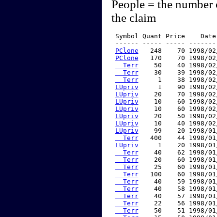
People = the number 
the claim
 Symbol Quant Price    Date
 ------ ----- ----- -------
PClone
   248    70 1998/02
PClone
   170    70 1998/02
  Terr
    50    40 1998/02
  Terr
    30    39 1998/02
  Terr
     1    38 1998/02
LUpriv
     1    90 1998/02
LUpriv
    20    70 1998/02
LUpriv
    10    60 1998/02
LUpriv
    10    60 1998/02
LUpriv
    20    50 1998/02
LUpriv
    10    40 1998/02
LUpriv
    99    20 1998/01
  Terr
   400    44 1998/01
LUpriv
     1    20 1998/01
  Terr
    40    62 1998/01
  Terr
    20    60 1998/01
  Terr
    25    60 1998/01
  Terr
   100    60 1998/01
  Terr
    40    59 1998/01
  Terr
    40    58 1998/01
  Terr
    40    57 1998/01
  Terr
    22    56 1998/01
  Terr
    50    51 1998/01