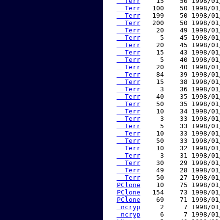
  Terr
    15    50 1998/01
  Terr
   100    50 1998/01
  Terr
   199    50 1998/01
  Terr
   200    50 1998/01
  Terr
    20    49 1998/01
  Terr
     5    45 1998/01
  Terr
    20    45 1998/01
  Terr
    15    43 1998/01
  Terr
     5    40 1998/01
  Terr
    20    40 1998/01
  Terr
    84    39 1998/01
  Terr
    15    38 1998/01
  Terr
     3    36 1998/01
  Terr
    40    35 1998/01
  Terr
    50    35 1998/01
  Terr
    10    34 1998/01
  Terr
     3    33 1998/01
  Terr
     5    33 1998/01
  Terr
    10    33 1998/01
  Terr
    50    33 1998/01
  Terr
    10    32 1998/01
  Terr
     3    31 1998/01
  Terr
    30    29 1998/01
  Terr
    49    28 1998/01
  Terr
    50    27 1998/01
PClone
    10    75 1998/01
PClone
   154    73 1998/01
PClone
    69    71 1998/01
 ncryp
     2     7 1998/01
 ncryp
     6     7 1998/01