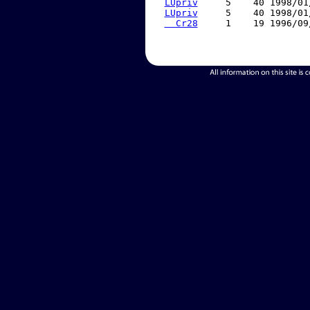
LUpriv
     5    40 1998/01
LUpriv
     5    40 1998/01
  Cr28
     1    19 1996/09